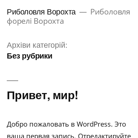
Перейти
Риболовля Ворохта
Риболовля
до
форелі Ворохта
вмісту
Архіви категорій:
Без рубрики
Привет, мир!
Добро пожаловать в WordPress. Это
ваша первая запись. Отредактируйте