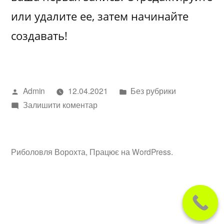
или удалите ее, затем начинайте
создавать!
Написано
Опубліковано
Admin
12.04.2021
Без рубрики
автором
до
в
Залишити коментар
Привет,
мир!
Риболовля Ворохта
,
Працює на WordPress.